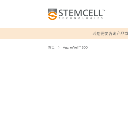
若您需要咨询产品
首页
AggreWell™ 800
跳
到
结
尾
的
图
片
库