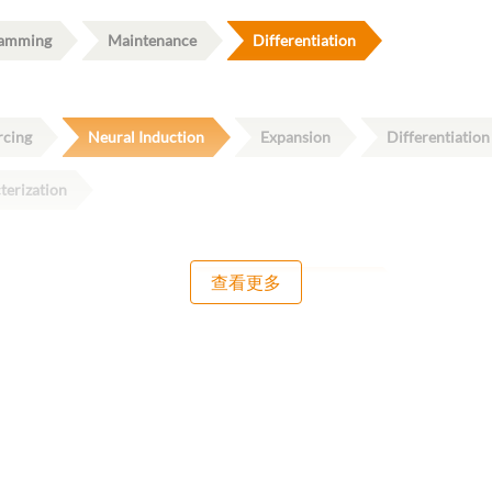
ramming
Maintenance
Differentiation
rcing
Neural Induction
Expansion
Differentiatio
terization
查看更多
issociation and Isolation
Cell Culture and Assay
Characte
ramming
Maintenance
Differentiation
issociation and Isolation
Cell Culture and Assay
Characte