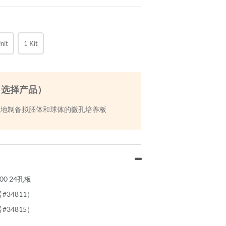
nit
1 Kit
（选择产品）
性地制备拟胚体和球体的微孔培养板
AggreWell™ 800
800 24孔板
#34811）
#34815）