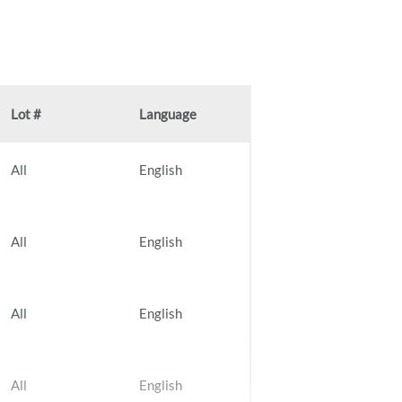
Lot #
Language
All
English
All
English
All
English
All
English