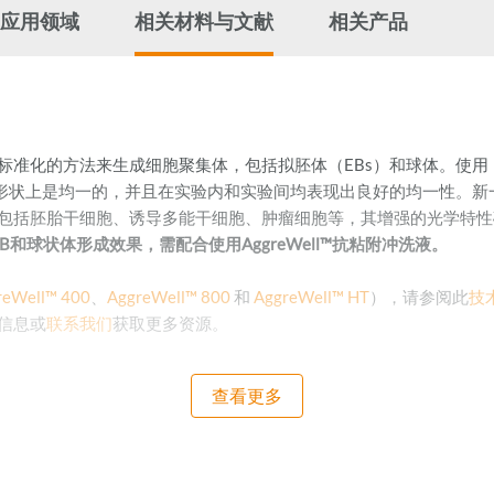
应用领域
相关材料与文献
相关产品
简单、标准化的方法来生成细胞聚集体，包括拟胚体（EBs）和球体。使用
在大小和形状上是均一的，并且在实验内和实验间均表现出良好的均一性。新
类型，包括胚胎干细胞、诱导多能干细胞、肿瘤细胞等，其增强的光学特
和球状体形成效果，需配合使用AggreWell™抗粘附冲洗液。
reWell™ 400
、
AggreWell™ 800
和
AggreWell™ HT
），请参阅此
技
信息或
联系我们
获取更多资源。
查看更多