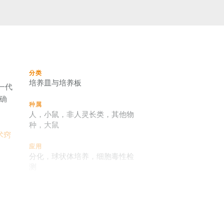
分类
培养皿与培养板
一代
性确
种属
人，小鼠，非人灵长类，其他物
种，大鼠
术窍
应用
分化，球状体培养，细胞毒性检
测
品牌
AggreWell