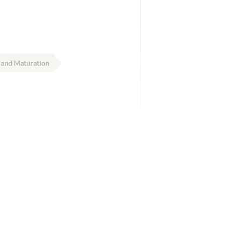
n and Maturation
rization
rization