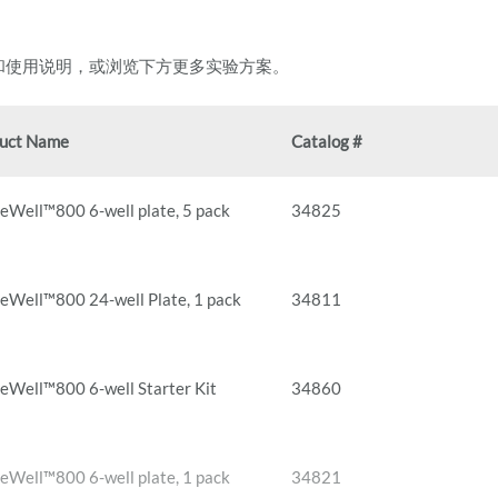
和使用说明，或浏览下方更多实验方案。
uct Name
Catalog #
eWell™800 6-well plate, 5 pack
34825
eWell™800 24-well Plate, 1 pack
34811
eWell™800 6-well Starter Kit
34860
eWell™800 6-well plate, 1 pack
34821