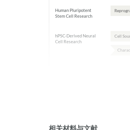
Human Pluripotent
Reprog
Stem Cell Research
hPSC-Derived Neural
Cell Sou
Cell Research
Charac
Mammary Epithelial
Tissue D
Cell Research
Mouse Pluripotent
Reprog
Stem Cell Research
Prostate Epithelial
相关材料与文献
Tissue D