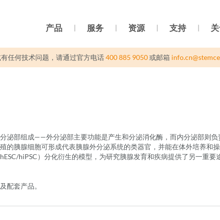
产品
服务
资源
支持
关
或有任何技术问题，请通过官方电话
400 885 9050
或邮箱
info.cn@stemce
分泌部组成——外分泌部主要功能是产生和分泌消化酶，而内分泌部则负
殖的胰腺细胞可形成代表胰腺外分泌系统的类器官，并能在体外培养和操
ESC/hiPSC）分化衍生的模型，为研究胰腺发育和疾病提供了另一重要
及配套产品。