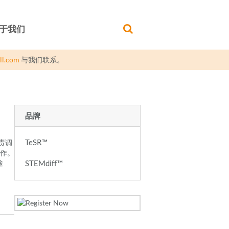
于我们
ll.com
与我们联系。
品牌
TeSR™
责调
作。
途
STEMdiff™