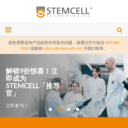
若您需要咨询产品或有任何技术问题，请通过官方电话
400 885
9050
或邮箱
info.cn@stemcell.com
与我们联系。
解锁9折惊喜！立
即成为
STEMCELL「推荐
官」
立即参与 >