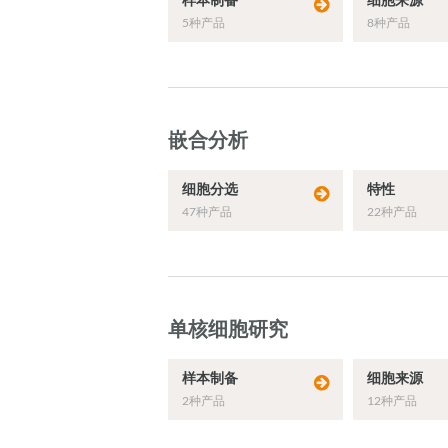
5种产品
8种产品
嵌合分析
细胞分选
特性
47种产品
22种产品
单核细胞研究
样本制备
细胞来源
2种产品
12种产品