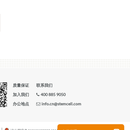
质量保证
联系我们
加入我们
400 885 9050
办公地点
info.cn@stemcell.com