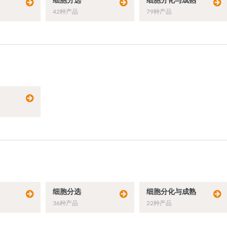
42种产品
79种产品
细胞分选
细胞分化与成熟
36种产品
22种产品