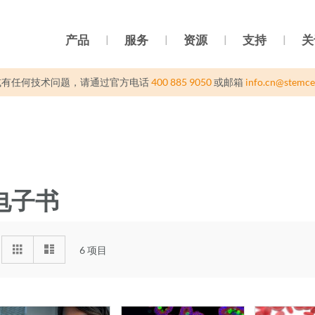
产品
服务
资源
支持
关
或有任何技术问题，请通过官方电话
400 885 9050
或邮箱
info.cn@stemce
电子书
视
%1
列
6
项目
及
表
图
以
上