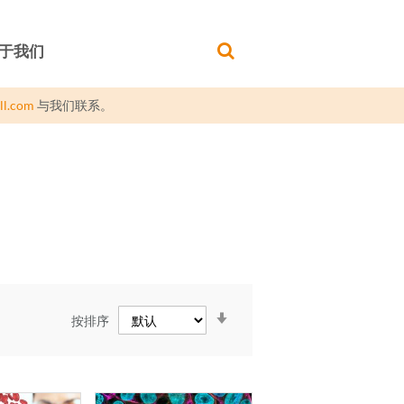
于我们
ll.com
与我们联系。
设
按排序
置
提
升
方
向